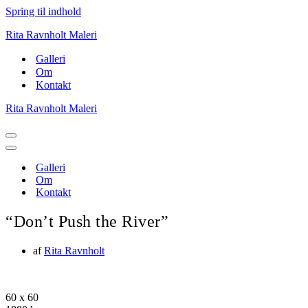
Spring til indhold
Rita Ravnholt Maleri
Galleri
Om
Kontakt
Rita Ravnholt Maleri
Navigation
menu
Navigation
menu
Galleri
Om
Kontakt
“Don’t Push the River”
af
Rita Ravnholt
60 x 60