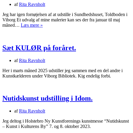
af
Rita Ravnholt
Jeg har igen fornøjelsen af at udstille i Sundhedshuset, Toldboden i
Viborg Et udvalg af mine malerier kan ses der fra januar til maj
Udstilling
måned…
Læs mere »
i
Sundhedshuset
i
Viborg.
Sæt KULØR på foråret.
af
Rita Ravnholt
Her i marts måned 2025 udstiller jeg sammen med en del andre i
Kunstkælderen under Viborg Bibliotek. Kig endelig forbi.
Nutidskunst udstilling i Idom.
af
Rita Ravnholt
Jeg deltog i Holstebro Ny Kunstforenings kunstmesse “Nutidskunst
– Kunst i Kulturens By” 7. og 8. oktober 2023.