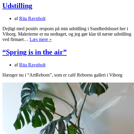
Udstilling
af
Rita Ravnholt
Dejligt med positiv respons på min udstilling i Sundhedshuset her i
Viborg. Malerierne er nu nedtaget, og jeg gør klar til næste udstilling
Udstilling
ved firmaet…
Læs mere »
“Spring is in the air”
af
Rita Ravnholt
Hænger nu i “ArtReborn”, som er café Reborns galleri i Viborg