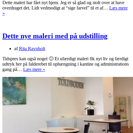
Dette maleri har fået nyt hjem. Jeg er så glad og stolt over at have
overdraget det. Lidt vedmodigt at “sige farvel” til et af…
Læs mere
Stolt
»
og
lidt
vedmodig.
Dette nye maleri med på udstilling
af
Rita Ravnholt
Tidspres kan også noget 🙂 Et ufærdigt maleri fik nyt liv og færdigt
udtryk her på falderebet til ophængning i kantine og administrations
Dette
gang på…
Læs mere »
nye
maleri
med
på
udstilling